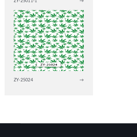
ZY-25011-1
→
ZY-25024
→