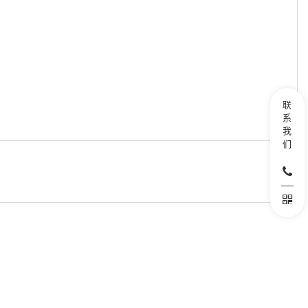
联
系
我
们