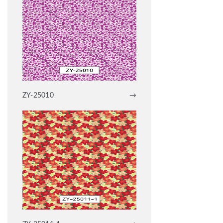
ZY-25010
→